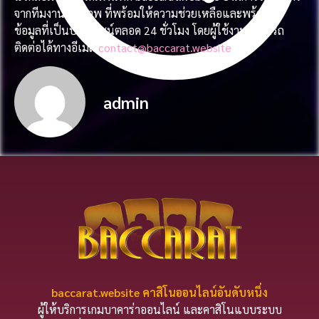
จากทีมงานคุณภาพ ที่พร้อมให้ความช่วยเหลือและพร้อมให้
ข้อมูลที่เป็นประโยชน์ตลอด 24 ชั่วโมง โดยผู้ใช้งานสามารถ
ติดต่อได้ทางอีเมล์
contact@baccarat.website
4:54 pm
admin
baccarat.website คาสิโนออนไลน์อันดับหนึ่ง
ผู้ให้บริการเกมบาคาร่าออนไลน์ และคาสิโนแบบระบบ