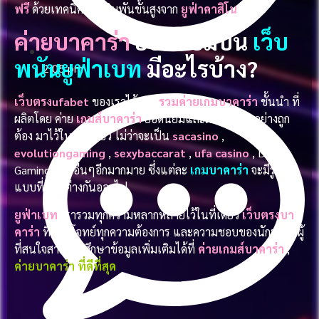
ฟรี
ด้วยเทคนิคการเดิมพันขั้นสูงจาก
ยูฟ่าคาสิโน
ค่ายบาคาร่า
ยอดนิยมบน
เว็บ
พนันยูฟ่าเบท
มีอะไรบ้าง?
2:05 pm
เว็บตรงufabet
ของเราได้รวบ
รวมค่ายเกมบาคาร่า
ชั้นนำ ที่
ผลิตโดย ค่าย
เกมส์บาคาร่า
ยอดนิยมและมีใบรับรองอย่างถูก
ต้อง มาไว้ในเว็บเดียว ไม่ว่าจะเป็น
sacasino
,
evolutiongaming
,
sexybaccarat
,
ufa casino
, Dream
Gaming และอื่นๆอีกมากมาย ซึ่งแต่ละ
เกมบาคาร่า
จะมีรูป
แบบที่แตกต่างกันออกไป
ยูฟ่าเบท
เรารวมทุกความหลากหลายไว้ในที่เดียว
เว็บตรงบา
คาร่า
ที่ตอบโจทย์ทุกความต้องการ และความชอบของนักพนัน ผู้
ที่สนใจสามารถศึกษาข้อมูลเพิ่มเติมได้ที่
ค่ายเกมส์บาคาร่า
,
ค่ายบาคาร่า ที่ดีที่สุด