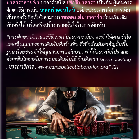
บาคาร่าสายฟ้า
บาคาร่าสปีด
เซ็กซี่บาคาร่า
เป็นต้น ผู้เล่นควร
ศึกษาวิธีการเล่น
บาคาร่าออนไลน์
แต่ละประเภท ก่อนการเดิม
พันทุกครั้ง อีกทั้งยังสามารถ
ทดลองเล่นบาคาร่า
ก่อนเริ่มเดิม
พันจริงได้ เพื่อเสริมสร้างความมั่นใจในการเดิมพัน
“การศึกษากติกาและวิธีการเล่นอย่างละเอียด จะทำให้คุณเข้าใจ
และเห็นมุมมองการเดิมพันที่กว้างขึ้น ซึ่งถือเป็นสิ่งสำคัญขั้นพื้น
ฐาน ที่จะช่วยทำให้คุณสามารถเล่นบาคาร่าได้อย่างมือโปร และ
ช่วยเพิ่มโอกาสในการชนะเดิมพันได้ อ้างอิงจาก Sierra Dowling
, บรรณาธิการ , www.campbellcollaboration.org” [2]