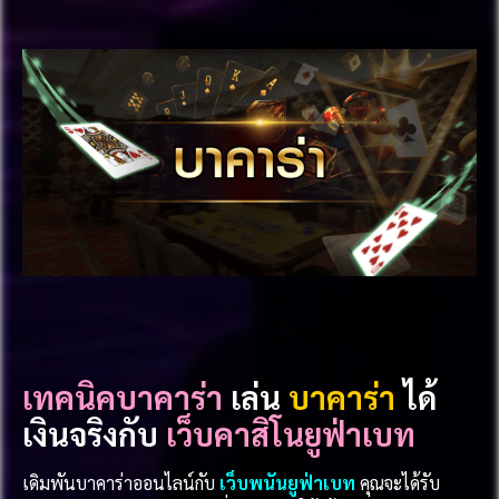
เทคนิคบาคาร่า
เล่น
บาคาร่า
ได้
เงินจริงกับ
เว็บคาสิโนยูฟ่าเบท
เดิมพันบาคาร่าออนไลน์กับ
เว็บพนันยูฟ่าเบท
คุณจะได้รับ