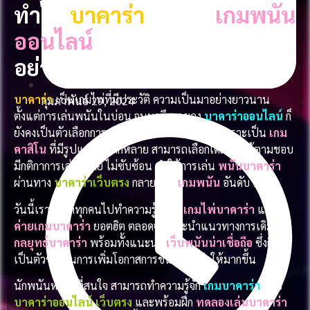
ทำไม
บาคาร่า
จึงเป็น
เกมพนัน
ออนไลน์
ที่ได้รับความนิยม
อย่างต่อเนื่อง?
บาคาร่า
เป็นเกมไพ่ที่มีประวัติ ความเป็นมาอย่างยาวนาน
กุมภาพันธ์ 29, 2024
ตั้งแต่การเล่นพนันในบ่อน จนมาถึงยุคของ
บาคาร่าออนไลน์
ก็
ยังคงเป็นตัวเลือกการเดิมพันยอดนิยมเสมอมา เพราะเป็น
เกม
คาสิโน
ที่มีรูปแบบหลากหลาย สามารถเลือกเดิมพันได้ตามชอบ
มีกติกาการเล่นที่ง่าย ไม่ซับซ้อน ทำให้การเล่น
พนันบาคาร่า
ผ่านทาง
บาคาร่าเว็บตรง
กลายเป็น
เกมพนัน
อันดับ 1
วันนี้เราจะพาทุกคนไปทำความรู้จักกับ
เกมไพ่บาคาร่า
และ
ค่ายเกมบาคาร่า
ยอตฮิต ตลอดจนแนะนำแนวทางการเดิมพัน
กลยุทธ์บาคาร่า
พร้อมทั้งแนะนำ
เว็บพนันน่าเชื่อถือ
ซึ่งถือ
เป็นตัวช่วยในการเพิ่มโอกาสการชนะเดิมพันให้มากขึ้น
นักพนันหรือผู้ที่สนใจ สามารถทำความรู้จัก
เกมบาคาร่า
หรือ
บาคาร่าออนไลน์ เว็บตรง
และ
พร้อมฝึก
ทดลองเล่นบาคาร่า