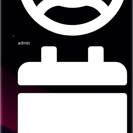
admin